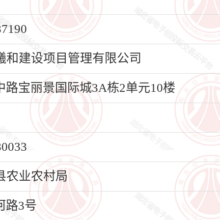
190
曦和建设项目管理有限公司
路宝丽景国际城3A栋2单元10楼
033
县农业农村局
路3号