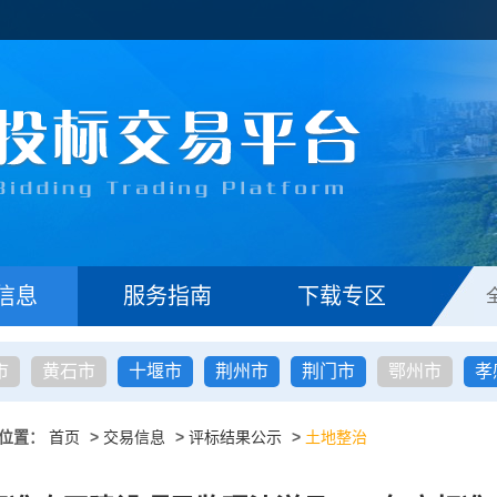
信息
服务指南
下载专区
市
黄石市
十堰市
荆州市
荆门市
鄂州市
孝
位置：
首页
>
交易信息
>
评标结果公示
>
土地整治