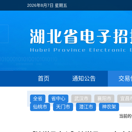
2026年8月7日 星期五
首页
通知公告
交易
全省
省中心
武汉市
襄阳市
宜昌
仙桃市
天门市
潜江市
神农架
当前的