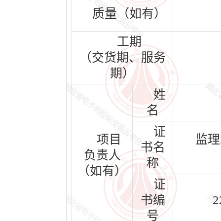
质量（如有）
工期
（交货期、服务
期）
姓
名
证
项目
监理
书名
负责人
称
（如有）
证
书编
2
号