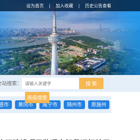
设为首页
|
加入收藏
|
历史公告查看
全站搜索：
搜 索
高级搜索
感市
黄冈市
咸宁市
随州市
恩施州