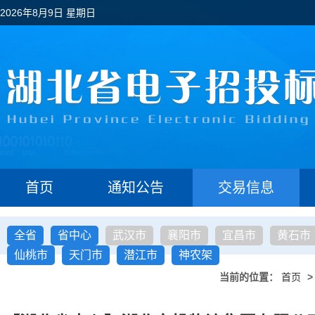
2026年8月9日 星期日
首页
通知公告
交易信息
全省
省中心
武汉市
襄阳市
宜昌市
黄石市
仙桃市
天门市
潜江市
神农架
当前的位置：
首页