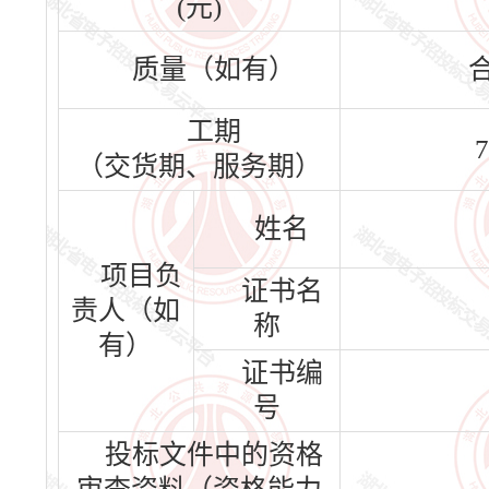
(元)
质量（如有）
工期
7
（交货期、服务期）
姓名
项目负
证书名
责人（如
称
有）
证书编
号
投标文件中的资格