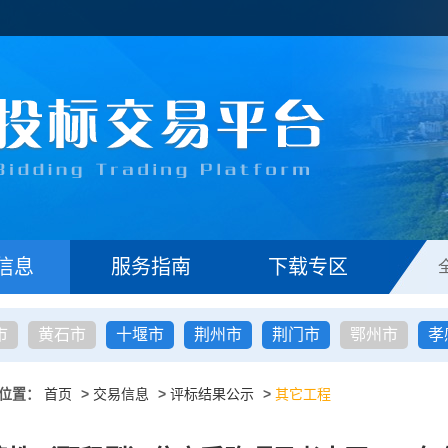
信息
服务指南
下载专区
市
黄石市
十堰市
荆州市
荆门市
鄂州市
孝
位置：
首页
>
交易信息
>
评标结果公示
>
其它工程