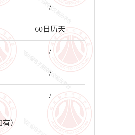
/
60日历天
/
/
/
如有）