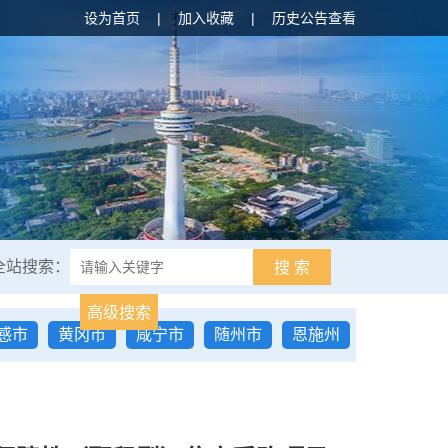
设为首页
|
加入收藏
|
历史公告查看
全站搜索：
搜 索
高级搜索
感市
黄冈市
咸宁市
随州市
恩施州