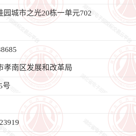
园城市之光20栋一单元702
685
市孝南区发展和改革局
5号
3919