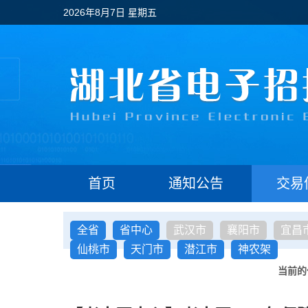
2026年8月7日 星期五
首页
通知公告
交易
全省
省中心
武汉市
襄阳市
宜昌
仙桃市
天门市
潜江市
神农架
当前的