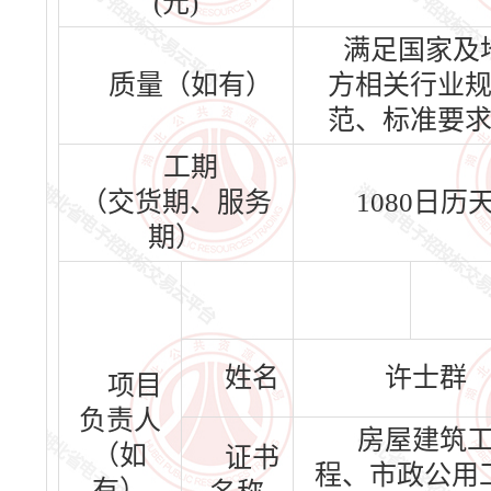
(元)
满足国家及
质量（如有）
方相关行业
范、标准要
工期
（交货期、服务
1080日历
期）
姓名
许士群
项目
负责人
房屋建筑
（如
证书
程、市政公用
有）