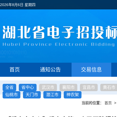
2026年8月6日 星期四
首页
通知公告
交易信息
全省
省中心
武汉市
襄阳市
宜昌市
黄石市
仙桃市
天门市
潜江市
神农架
当前的位置：
首页