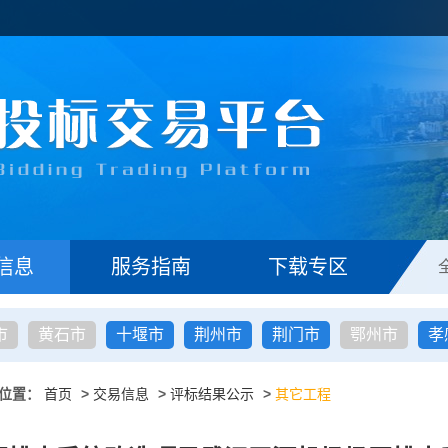
信息
服务指南
下载专区
市
黄石市
十堰市
荆州市
荆门市
鄂州市
孝
位置：
首页
>
交易信息
>
评标结果公示
>
其它工程