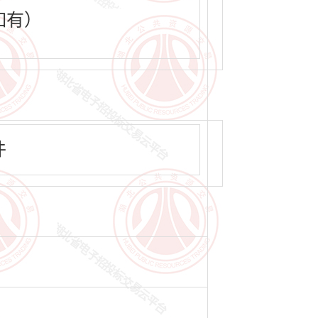
如有）
件