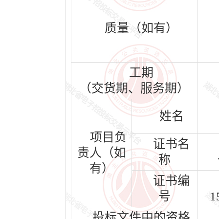
质量（如有）
工期
（交货期、服务期）
姓名
项目负
证书名
责人（如
称
有）
证书编
号
1
投标文件中的资格