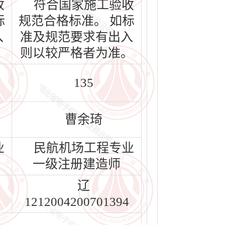
收
符合国家施工验收
标
规范合格标准。 如标
入
准及规范要求有出入
。
则以较严格者为准。
135
曹余琦
业
民航机场工程专业
一级注册建造师
辽
1212004200701394