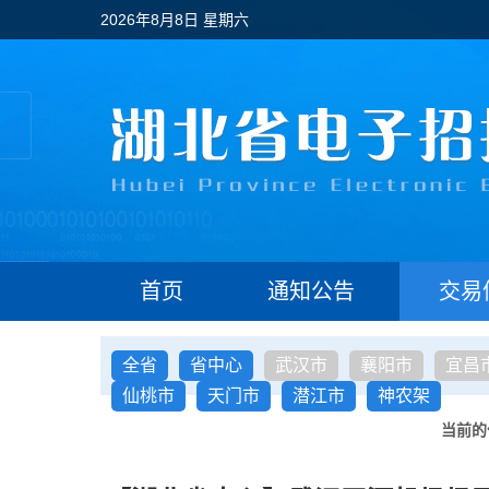
2026年8月8日 星期六
首页
通知公告
交易
全省
省中心
武汉市
襄阳市
宜昌
仙桃市
天门市
潜江市
神农架
当前的