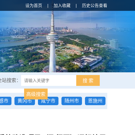
设为首页
|
加入收藏
|
历史公告查看
全站搜索：
搜 索
高级搜索
感市
黄冈市
咸宁市
随州市
恩施州