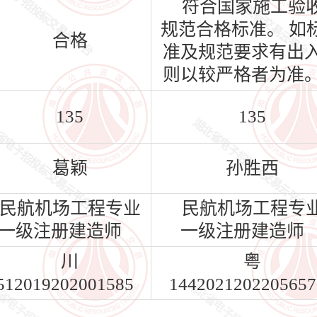
符合国家施工验
规范合格标准。 如
合格
准及规范要求有出
则以较严格者为准
135
135
葛颖
孙胜西
民航机场工程专业
民航机场工程专
一级注册建造师
一级注册建造师
川
粤
512019202001585
1442021202205657