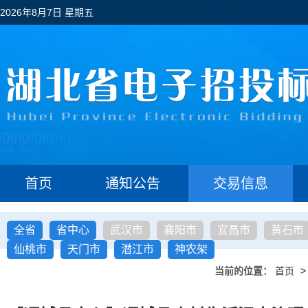
2026年8月7日 星期五
首页
通知公告
交易信息
全省
省中心
武汉市
襄阳市
宜昌市
黄石市
仙桃市
天门市
潜江市
神农架
当前的位置：
首页