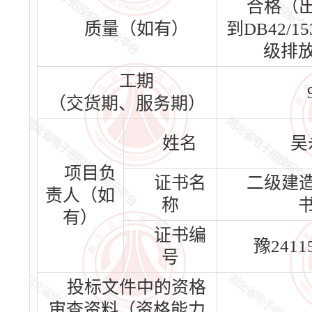
合格（
质量（如有）
到DB42/15
级排
工期
（交货期、服务期）
姓名
吴
项目负
证书名
二级建
责人（如
称
有）
证书编
豫24115
号
投标文件中的资格
审查资料（资格能力