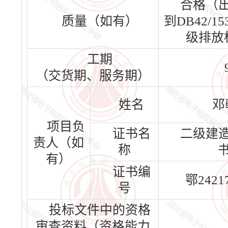
合格（
质量（如有）
到DB42/153
级排放
工期
（交货期、服务期）
姓名
邓
项目负
证书名
二级建
责人（如
称
有）
证书编
鄂24217
号
投标文件中的资格
审查资料（资格能力