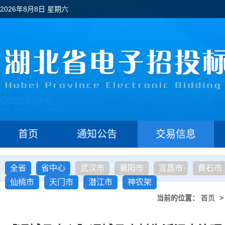
2026年8月8日 星期六
首页
通知公告
交易信息
全省
省中心
武汉市
襄阳市
宜昌市
黄石市
仙桃市
天门市
潜江市
神农架
当前的位置：
首页