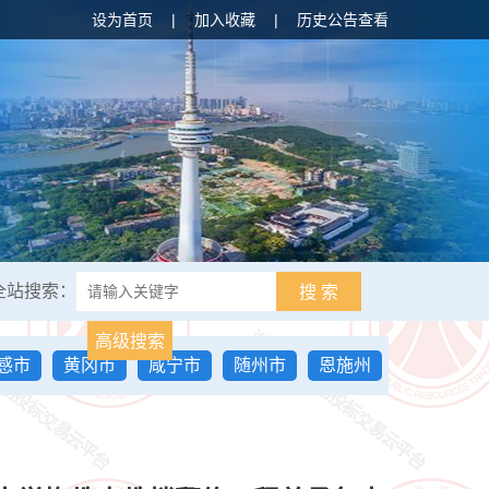
设为首页
|
加入收藏
|
历史公告查看
全站搜索：
搜 索
高级搜索
感市
黄冈市
咸宁市
随州市
恩施州