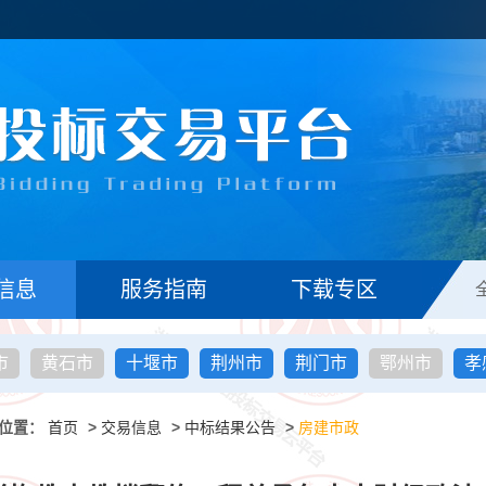
信息
服务指南
下载专区
市
黄石市
十堰市
荆州市
荆门市
鄂州市
孝
位置：
首页
>
交易信息
>
中标结果公告
>
房建市政