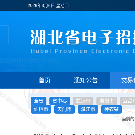
2026年8月6日 星期四
首页
通知公告
交易
全省
省中心
武汉市
襄阳市
宜昌
仙桃市
天门市
潜江市
神农架
当前的