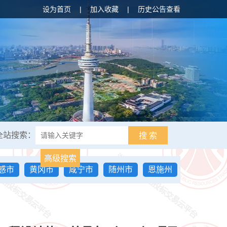
设为首页
|
加入收藏
|
历史公告查看
全站搜索：
搜 索
高级搜索
感市
黄冈市
咸宁市
随州市
恩施州