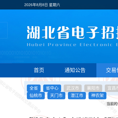
2026年8月8日 星期六
首页
通知公告
交易
全省
省中心
武汉市
襄阳市
宜昌
仙桃市
天门市
潜江市
神农架
当前的