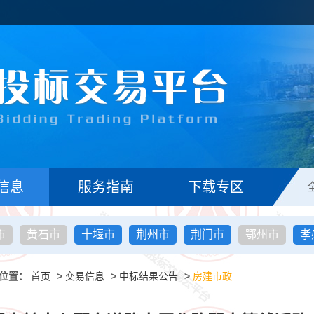
信息
服务指南
下载专区
市
黄石市
十堰市
荆州市
荆门市
鄂州市
孝
位置：
首页
>
交易信息
>
中标结果公告
>
房建市政