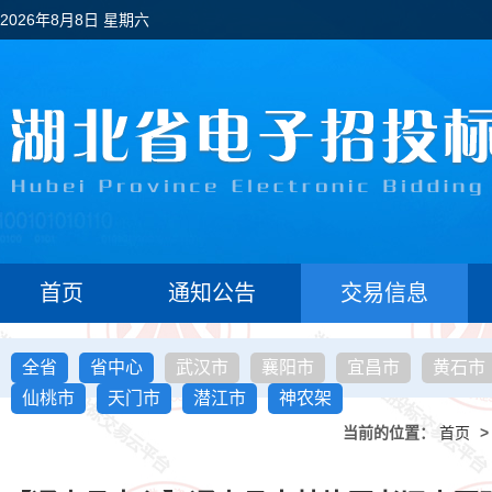
2026年8月8日 星期六
首页
通知公告
交易信息
全省
省中心
武汉市
襄阳市
宜昌市
黄石市
仙桃市
天门市
潜江市
神农架
当前的位置：
首页