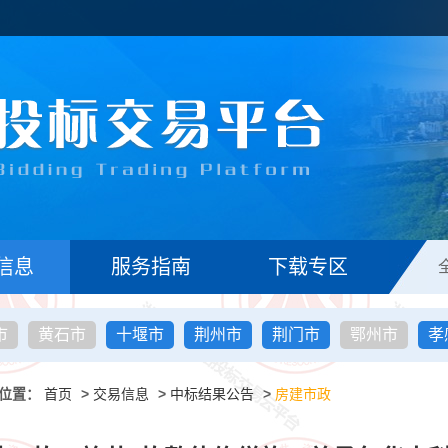
信息
服务指南
下载专区
市
黄石市
十堰市
荆州市
荆门市
鄂州市
孝
位置：
首页
>
交易信息
>
中标结果公告
>
房建市政