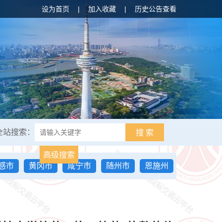
设为首页
|
加入收藏
|
历史公告查看
全站搜索：
搜 索
高级搜索
感市
黄冈市
咸宁市
随州市
恩施州