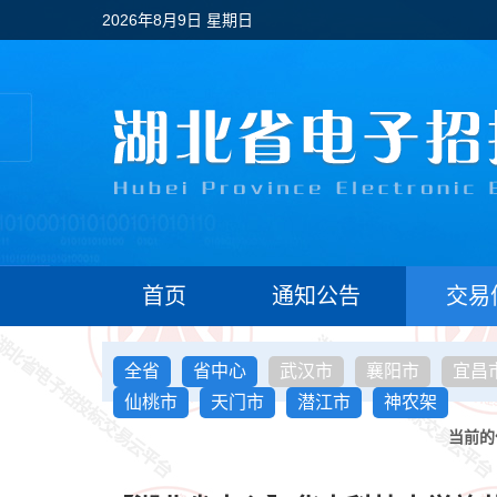
2026年8月9日 星期日
首页
通知公告
交易
全省
省中心
武汉市
襄阳市
宜昌
仙桃市
天门市
潜江市
神农架
当前的