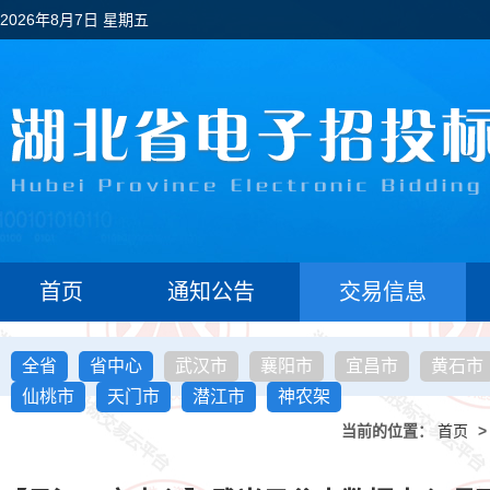
2026年8月7日 星期五
首页
通知公告
交易信息
全省
省中心
武汉市
襄阳市
宜昌市
黄石市
仙桃市
天门市
潜江市
神农架
当前的位置：
首页