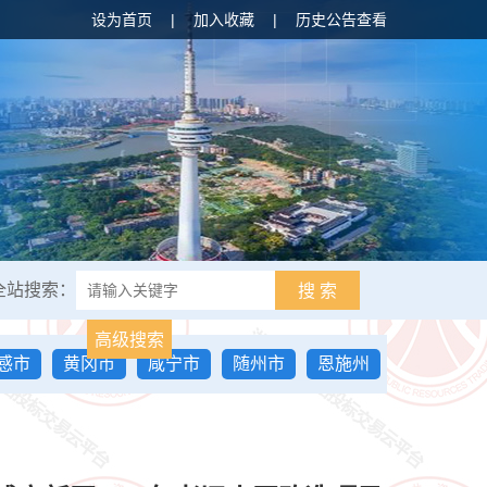
设为首页
|
加入收藏
|
历史公告查看
全站搜索：
搜 索
高级搜索
感市
黄冈市
咸宁市
随州市
恩施州