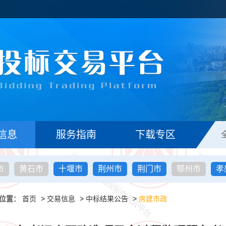
信息
服务指南
下载专区
市
黄石市
十堰市
荆州市
荆门市
鄂州市
孝
位置：
首页
>
交易信息
>
中标结果公告
>
房建市政