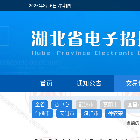
2026年8月6日 星期四
首页
通知公告
交易
全省
省中心
武汉市
襄阳市
宜昌
仙桃市
天门市
潜江市
神农架
当前的