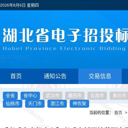
2026年8月6日 星期四
首页
通知公告
交易信息
全省
省中心
武汉市
襄阳市
宜昌市
黄石市
仙桃市
天门市
潜江市
神农架
当前的位置：
首页