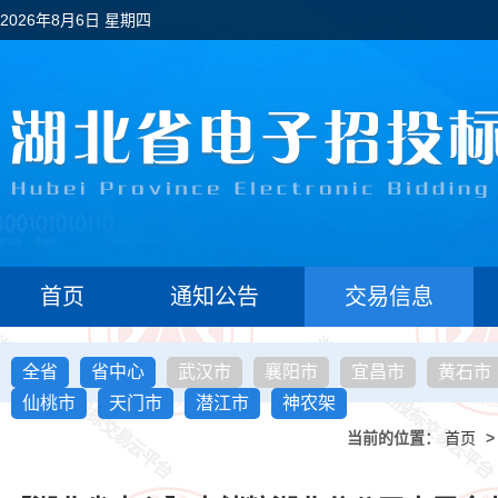
2026年8月6日 星期四
首页
通知公告
交易信息
全省
省中心
武汉市
襄阳市
宜昌市
黄石市
仙桃市
天门市
潜江市
神农架
当前的位置：
首页