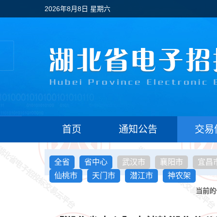
2026年8月8日 星期六
首页
通知公告
交易
全省
省中心
武汉市
襄阳市
宜昌
仙桃市
天门市
潜江市
神农架
当前的