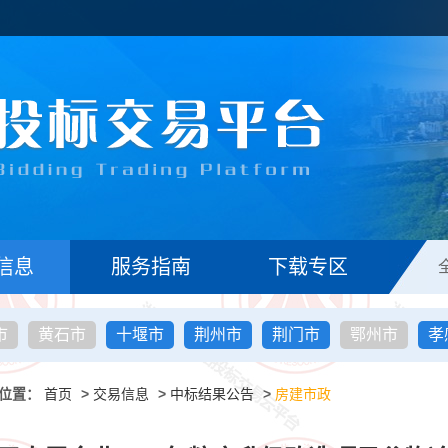
信息
服务指南
下载专区
市
黄石市
十堰市
荆州市
荆门市
鄂州市
孝
位置：
首页
>
交易信息
>
中标结果公告
>
房建市政