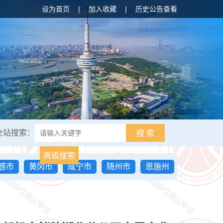
设为首页
|
加入收藏
|
历史公告查看
全站搜索：
搜 索
高级搜索
感市
黄冈市
咸宁市
随州市
恩施州