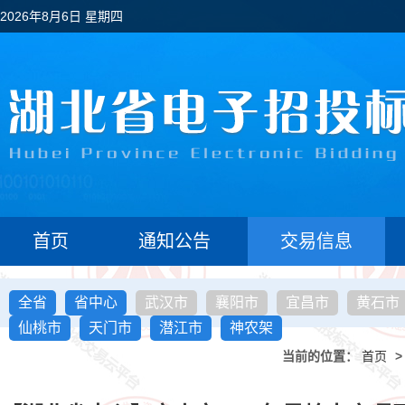
2026年8月6日 星期四
首页
通知公告
交易信息
全省
省中心
武汉市
襄阳市
宜昌市
黄石市
仙桃市
天门市
潜江市
神农架
当前的位置：
首页