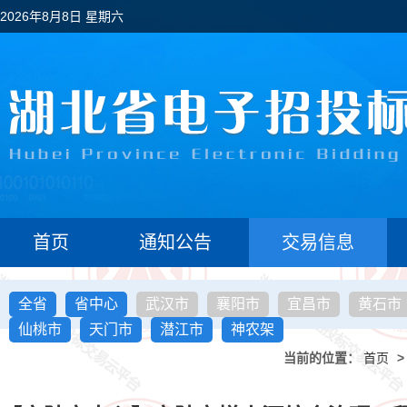
2026年8月8日 星期六
首页
通知公告
交易信息
全省
省中心
武汉市
襄阳市
宜昌市
黄石市
仙桃市
天门市
潜江市
神农架
当前的位置：
首页