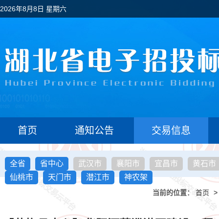
2026年8月8日 星期六
首页
通知公告
交易信息
全省
省中心
武汉市
襄阳市
宜昌市
黄石市
仙桃市
天门市
潜江市
神农架
当前的位置：
首页