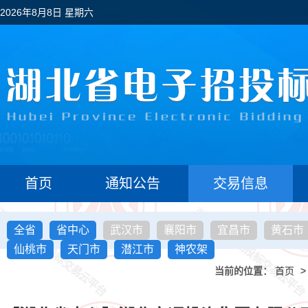
2026年8月8日 星期六
首页
通知公告
交易信息
全省
省中心
武汉市
襄阳市
宜昌市
黄石市
仙桃市
天门市
潜江市
神农架
当前的位置：
首页