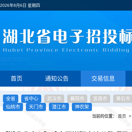
2026年8月6日 星期四
首页
通知公告
交易信息
全省
省中心
武汉市
襄阳市
宜昌市
黄石市
仙桃市
天门市
潜江市
神农架
当前的位置：
首页