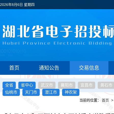
2026年8月6日 星期四
首页
通知公告
交易信息
全省
省中心
武汉市
襄阳市
宜昌市
黄石市
仙桃市
天门市
潜江市
神农架
当前的位置：
首页