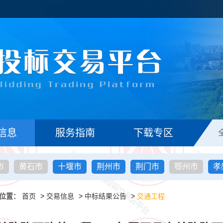
信息
服务指南
下载专区
市
黄石市
十堰市
荆州市
荆门市
鄂州市
孝
位置：
首页
>
交易信息
>
中标结果公告
>
交通工程