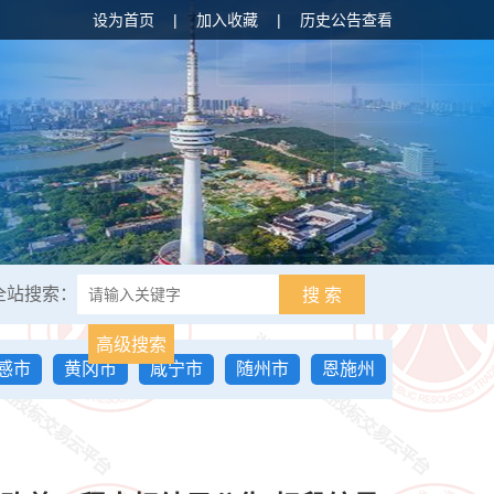
设为首页
|
加入收藏
|
历史公告查看
全站搜索：
搜 索
高级搜索
感市
黄冈市
咸宁市
随州市
恩施州