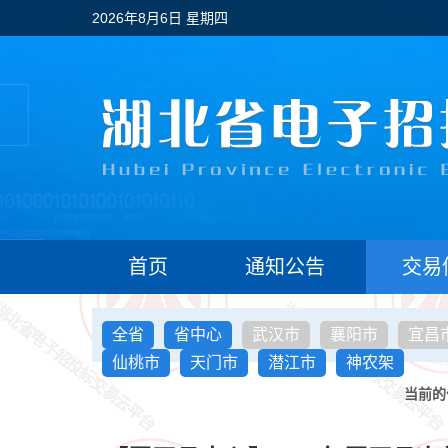
2026年8月6日 星期四
首页
通知公告
交易
全省
省中心
武汉市
襄阳市
宜昌
仙桃市
天门市
潜江市
神农架
当前的