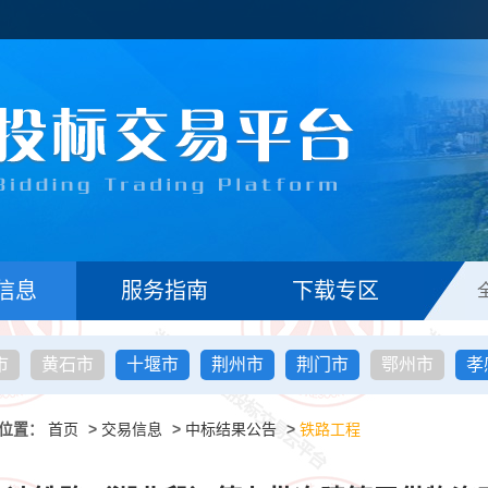
信息
服务指南
下载专区
市
黄石市
十堰市
荆州市
荆门市
鄂州市
孝
位置：
首页
>
交易信息
>
中标结果公告
>
铁路工程