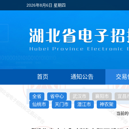
2026年8月6日 星期四
首页
通知公告
交易
全省
省中心
武汉市
襄阳市
宜昌
仙桃市
天门市
潜江市
神农架
当前的