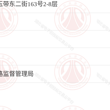
东二街163号2-8层
路监督管理局