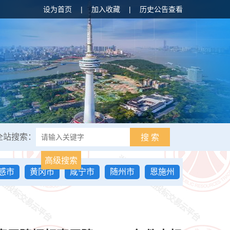
设为首页
|
加入收藏
|
历史公告查看
全站搜索：
搜 索
高级搜索
感市
黄冈市
咸宁市
随州市
恩施州