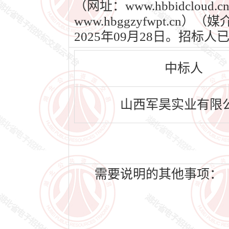
（网址：www.hbbidcl
www.hbggzyfwpt.c
2025年09月28日。招
中标人
山西军昊实业有限
需要说明的其他事项：