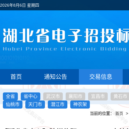
2026年8月6日 星期四
首页
通知公告
交易信息
全省
省中心
武汉市
襄阳市
宜昌市
黄石市
仙桃市
天门市
潜江市
神农架
当前的位置：
首页