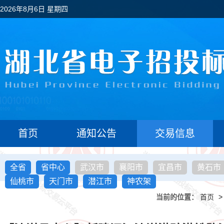
2026年8月6日 星期四
首页
通知公告
交易信息
全省
省中心
武汉市
襄阳市
宜昌市
黄石市
仙桃市
天门市
潜江市
神农架
当前的位置：
首页