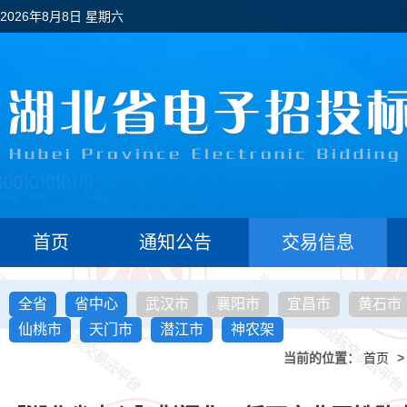
2026年8月8日 星期六
首页
通知公告
交易信息
全省
省中心
武汉市
襄阳市
宜昌市
黄石市
仙桃市
天门市
潜江市
神农架
当前的位置：
首页