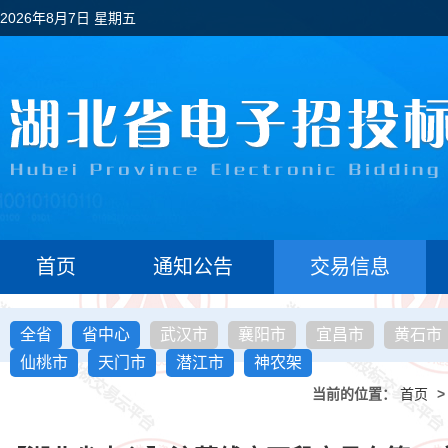
2026年8月7日 星期五
首页
通知公告
交易信息
全省
省中心
武汉市
襄阳市
宜昌市
黄石市
仙桃市
天门市
潜江市
神农架
当前的位置：
首页