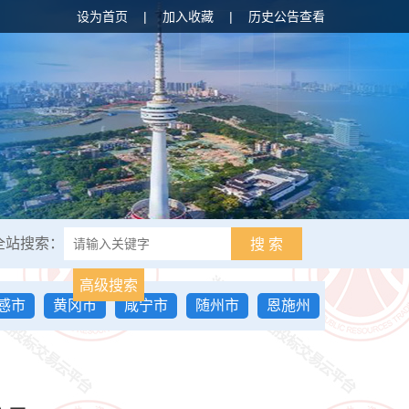
设为首页
|
加入收藏
|
历史公告查看
全站搜索：
搜 索
高级搜索
感市
黄冈市
咸宁市
随州市
恩施州