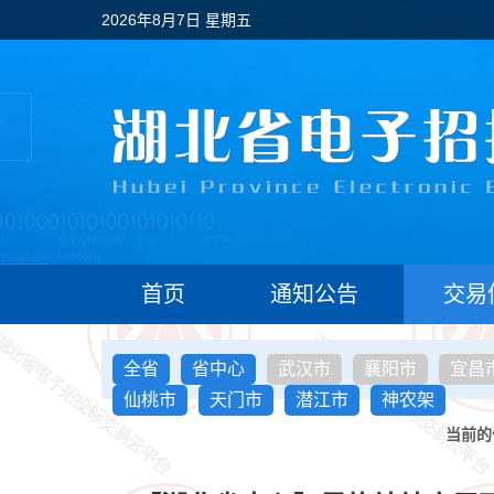
2026年8月7日 星期五
首页
通知公告
交易
全省
省中心
武汉市
襄阳市
宜昌
仙桃市
天门市
潜江市
神农架
当前的