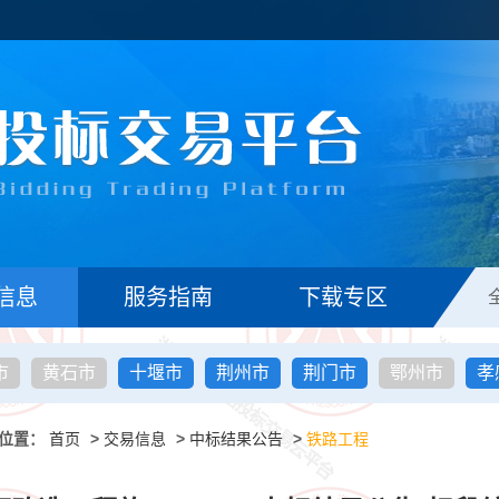
信息
服务指南
下载专区
市
黄石市
十堰市
荆州市
荆门市
鄂州市
孝
位置：
首页
>
交易信息
>
中标结果公告
>
铁路工程