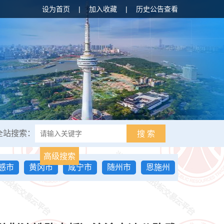
设为首页
|
加入收藏
|
历史公告查看
全站搜索：
搜 索
高级搜索
感市
黄冈市
咸宁市
随州市
恩施州