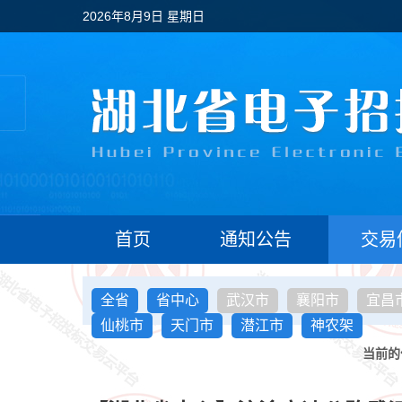
2026年8月9日 星期日
首页
通知公告
交易
全省
省中心
武汉市
襄阳市
宜昌
仙桃市
天门市
潜江市
神农架
当前的