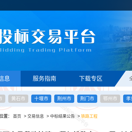
信息
服务指南
下载专区
市
黄石市
十堰市
荆州市
荆门市
鄂州市
孝
位置：
首页
>
交易信息
>
中标结果公告
>
铁路工程