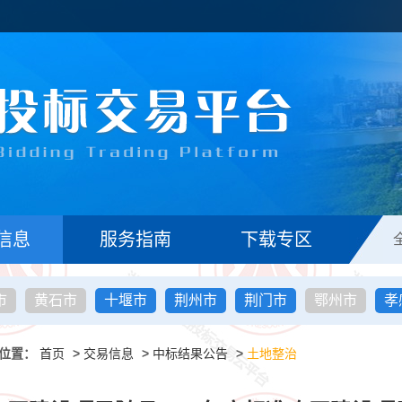
信息
服务指南
下载专区
市
黄石市
十堰市
荆州市
荆门市
鄂州市
孝
位置：
首页
>
交易信息
>
中标结果公告
>
土地整治