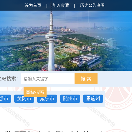
设为首页
|
加入收藏
|
历史公告查看
全站搜索：
搜 索
高级搜索
感市
黄冈市
咸宁市
随州市
恩施州