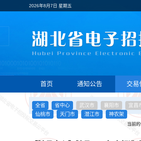
2026年8月7日 星期五
首页
通知公告
交易
全省
省中心
武汉市
襄阳市
宜昌
仙桃市
天门市
潜江市
神农架
当前的