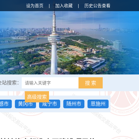
设为首页
|
加入收藏
|
历史公告查看
全站搜索：
搜 索
高级搜索
感市
黄冈市
咸宁市
随州市
恩施州