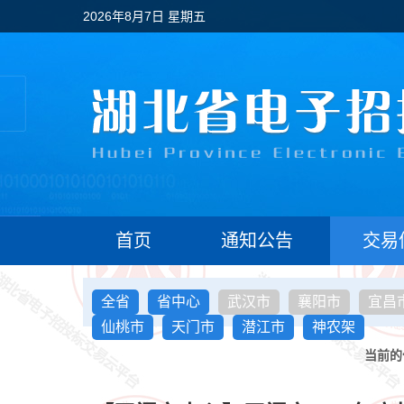
2026年8月7日 星期五
首页
通知公告
交易
全省
省中心
武汉市
襄阳市
宜昌
仙桃市
天门市
潜江市
神农架
当前的