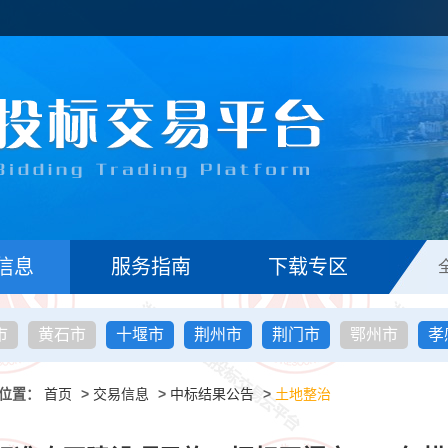
信息
服务指南
下载专区
市
黄石市
十堰市
荆州市
荆门市
鄂州市
孝
位置：
首页
>
交易信息
>
中标结果公告
>
土地整治