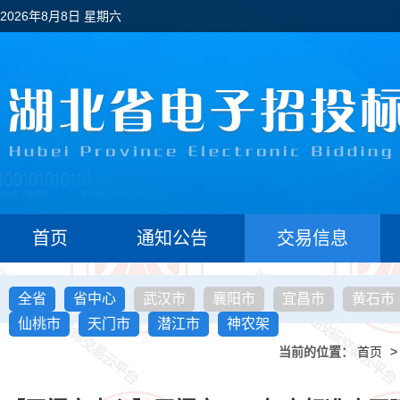
2026年8月8日 星期六
首页
通知公告
交易信息
全省
省中心
武汉市
襄阳市
宜昌市
黄石市
仙桃市
天门市
潜江市
神农架
当前的位置：
首页