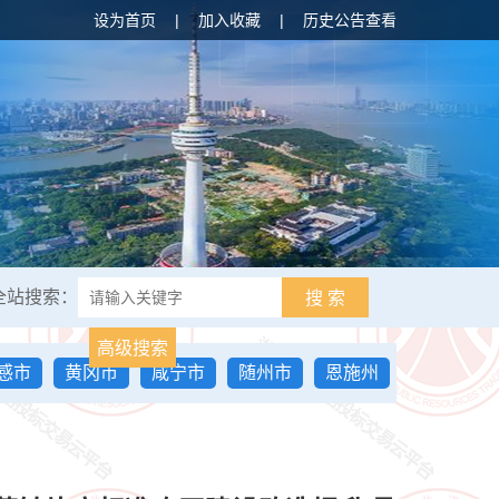
设为首页
|
加入收藏
|
历史公告查看
全站搜索：
搜 索
高级搜索
感市
黄冈市
咸宁市
随州市
恩施州