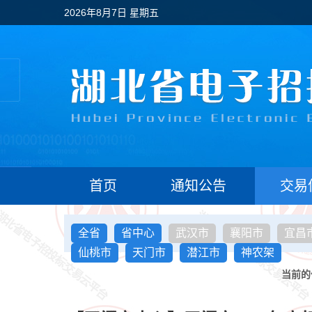
2026年8月7日 星期五
首页
通知公告
交易
全省
省中心
武汉市
襄阳市
宜昌
仙桃市
天门市
潜江市
神农架
当前的