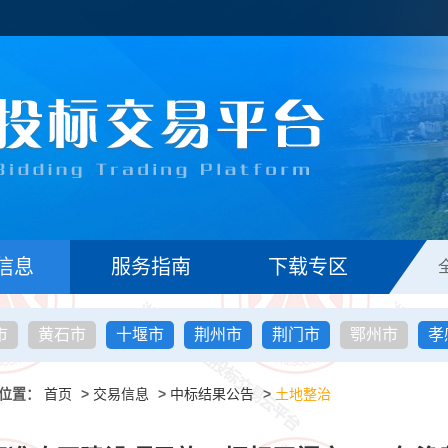
信息
服务指南
下载专区
市
黄石市
十堰市
荆州市
荆门市
鄂州市
孝
位置：
首页
>
交易信息
>
中标结果公告
>
土地整治