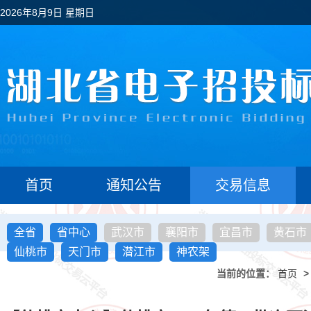
2026年8月9日 星期日
首页
通知公告
交易信息
全省
省中心
武汉市
襄阳市
宜昌市
黄石市
仙桃市
天门市
潜江市
神农架
当前的位置：
首页