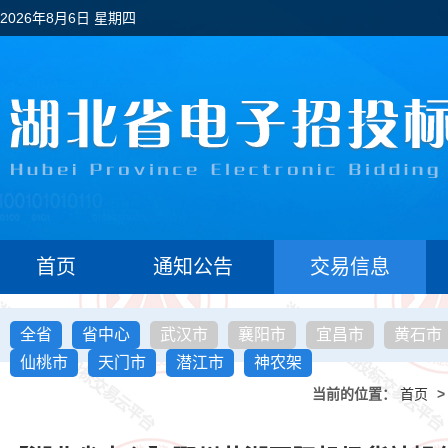
2026年8月6日 星期四
首页
通知公告
交易信息
全省
省中心
武汉市
襄阳市
宜昌市
黄石市
仙桃市
天门市
潜江市
神农架
当前的位置：
首页