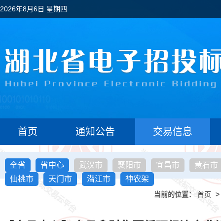
2026年8月6日 星期四
首页
通知公告
交易信息
全省
省中心
武汉市
襄阳市
宜昌市
黄石市
仙桃市
天门市
潜江市
神农架
当前的位置：
首页