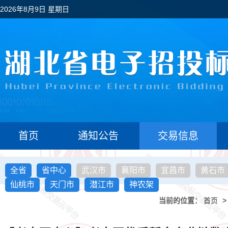
2026年8月9日 星期日
首页
通知公告
交易信息
全省
省中心
武汉市
襄阳市
宜昌市
黄石市
仙桃市
天门市
潜江市
神农架
当前的位置：
首页