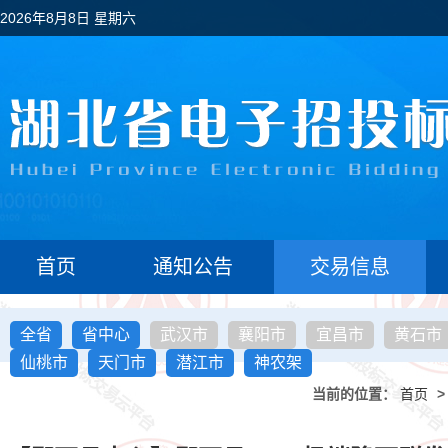
2026年8月8日 星期六
首页
通知公告
交易信息
全省
省中心
武汉市
襄阳市
宜昌市
黄石市
仙桃市
天门市
潜江市
神农架
当前的位置：
首页