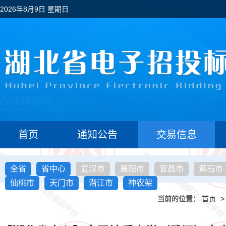
2026年8月9日 星期日
首页
通知公告
交易信息
全省
省中心
武汉市
襄阳市
宜昌市
黄石市
仙桃市
天门市
潜江市
神农架
当前的位置：
首页