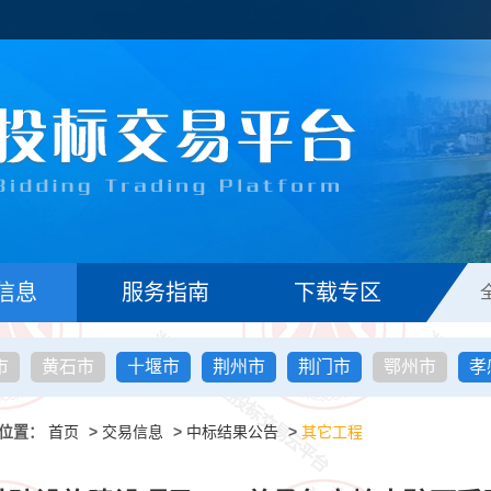
信息
服务指南
下载专区
市
黄石市
十堰市
荆州市
荆门市
鄂州市
孝
位置：
首页
>
交易信息
>
中标结果公告
>
其它工程