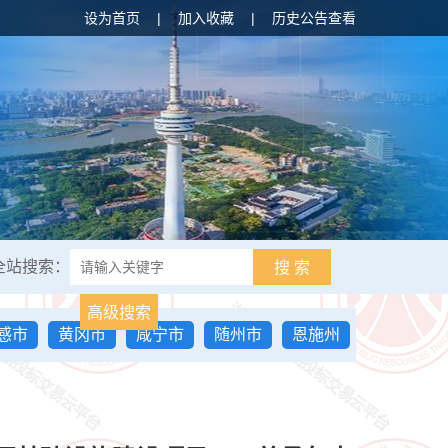
设为首页
|
加入收藏
|
历史公告查看
全站搜索：
搜 索
高级搜索
感市
黄冈市
咸宁市
随州市
恩施州