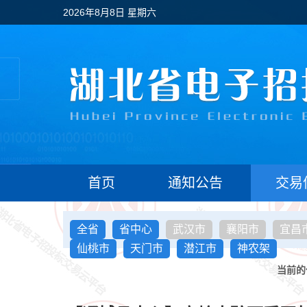
2026年8月8日 星期六
首页
通知公告
交易
全省
省中心
武汉市
襄阳市
宜昌
仙桃市
天门市
潜江市
神农架
当前的