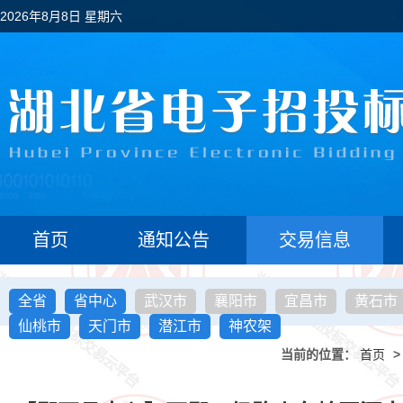
2026年8月8日 星期六
首页
通知公告
交易信息
全省
省中心
武汉市
襄阳市
宜昌市
黄石市
仙桃市
天门市
潜江市
神农架
当前的位置：
首页