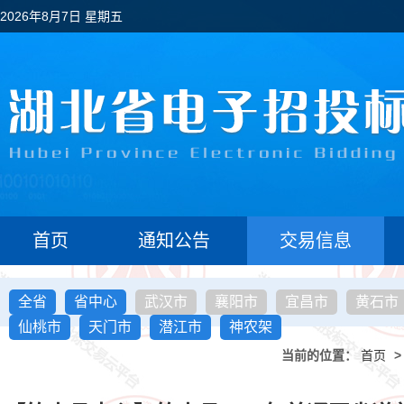
2026年8月7日 星期五
首页
通知公告
交易信息
全省
省中心
武汉市
襄阳市
宜昌市
黄石市
仙桃市
天门市
潜江市
神农架
当前的位置：
首页