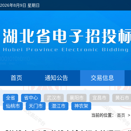
2026年8月9日 星期日
首页
通知公告
交易信息
全省
省中心
武汉市
襄阳市
宜昌市
黄石市
仙桃市
天门市
潜江市
神农架
当前的位置：
首页