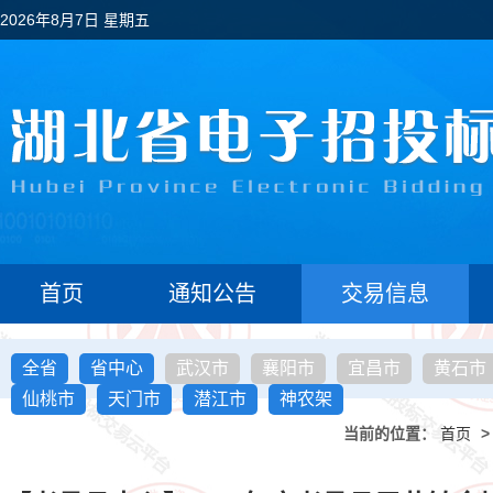
2026年8月7日 星期五
首页
通知公告
交易信息
全省
省中心
武汉市
襄阳市
宜昌市
黄石市
仙桃市
天门市
潜江市
神农架
当前的位置：
首页