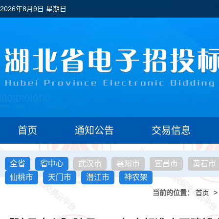
2026年8月9日 星期日
首页
通知公告
交易信息
全省
省中心
武汉市
襄阳市
宜昌市
黄石市
仙桃市
天门市
潜江市
神农架
当前的位置：
首页