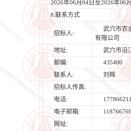
2026年06月04日至2026年06
8.联系方式
武穴市农
招标人:
有限公司
地址:
武穴市沿
邮编:
435400
联系人:
刘辉
招标人传真:
电话:
17786621
电子邮箱:
11876676
网址: