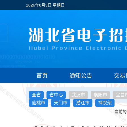
2026年8月9日 星期日
首页
通知公告
交易
全省
省中心
武汉市
襄阳市
宜昌
仙桃市
天门市
潜江市
神农架
当前的