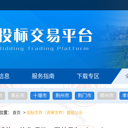
信息
服务指南
下载专区
市
黄石市
十堰市
荆州市
荆门市
鄂州市
孝
位置：
首页
>
招标文件（资审文件）提前公示