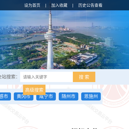
设为首页
|
加入收藏
|
历史公告查看
全站搜索：
搜 索
高级搜索
感市
黄冈市
咸宁市
随州市
恩施州