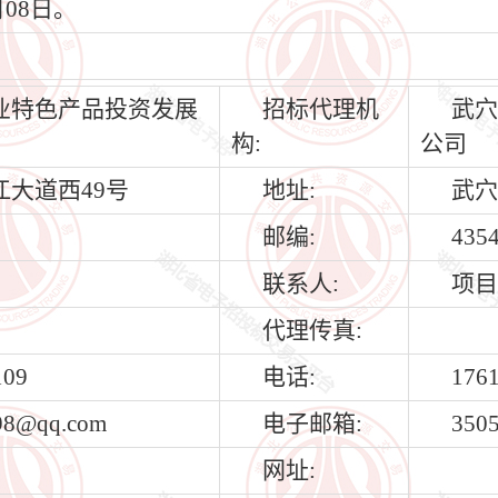
月08日。
业特色产品投资发展
招标代理机
武穴
构:
公司
江大道西49号
地址:
武穴
邮编:
435
联系人:
项目
代理传真:
109
电话:
176
98@qq.com
电子邮箱:
350
网址: