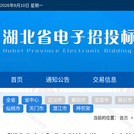
2026年8月10日 星期一
首页
通知公告
交易信息
全省
省中心
武汉市
襄阳市
宜昌市
黄石市
仙桃市
天门市
潜江市
神农架
当前的位置：
首页