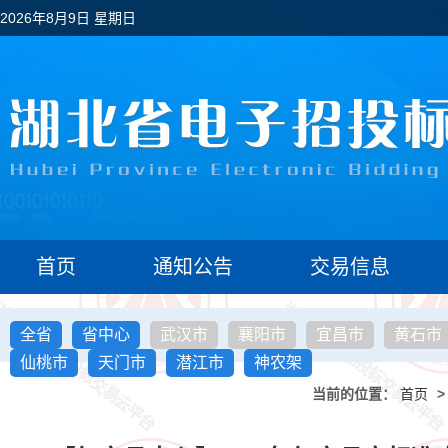
2026年8月9日 星期日
首页
通知公告
交易信息
全省
省中心
武汉市
襄阳市
宜昌市
黄石市
仙桃市
天门市
潜江市
神农架
当前的位置：
首页