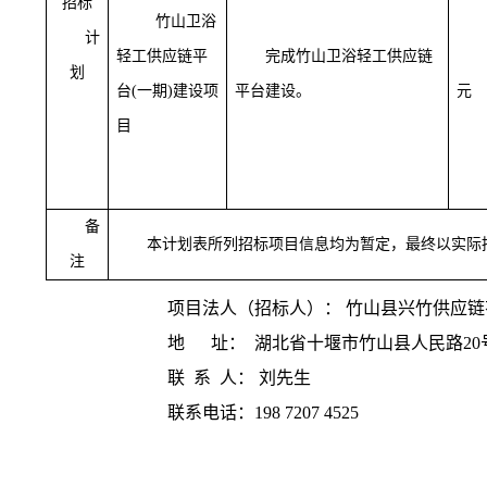
招标
竹山卫浴
计
轻工供应链平
完成竹山卫浴轻工供应链
划
台
(一期)建设项
平台建设。
元
目
备
本计划表所列招标项目信息均为暂定，最终以实际
注
项目法人（招标人）：
竹山县兴竹供应链
地
址：
湖北省十堰市竹山县人民路
20
联
系
人：
刘先生
联系电话：
198 7207 4525