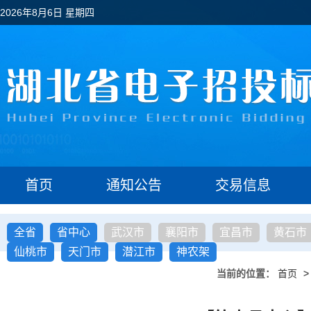
2026年8月6日 星期四
首页
通知公告
交易信息
全省
省中心
武汉市
襄阳市
宜昌市
黄石市
仙桃市
天门市
潜江市
神农架
当前的位置：
首页